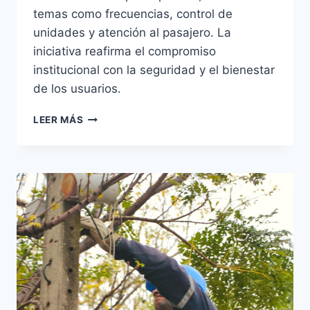
temas como frecuencias, control de
unidades y atención al pasajero. La
iniciativa reafirma el compromiso
institucional con la seguridad y el bienestar
de los usuarios.
LA
LEER MÁS
ESTACIÓN
Y
DINATRAN
COORDINAN
ACCIONES
EN
FAVOR
DE
LOS
PASAJEROS