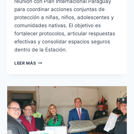
reunión con Plan Internacional Paraguay
para coordinar acciones conjuntas de
protección a niñas, niños, adolescentes y
comunidades nativas. El objetivo es
fortalecer protocolos, articular respuestas
efectivas y consolidar espacios seguros
dentro de la Estación.
LA
LEER MÁS
ESTACIÓN
Y
PLAN
INTERNACIONAL
PARAGUAY
COORDINAN
ACCIONES
PARA
PROTEGER
A
NIÑAS,