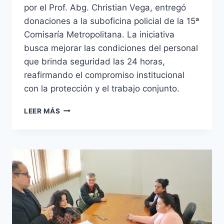
por el Prof. Abg. Christian Vega, entregó
donaciones a la suboficina policial de la 15ª
Comisaría Metropolitana. La iniciativa
busca mejorar las condiciones del personal
que brinda seguridad las 24 horas,
reafirmando el compromiso institucional
con la protección y el trabajo conjunto.
LA
LEER MÁS
ESTACIÓN
REFUERZA
SU
COMPROMISO
CON
LA
SEGURIDAD
A
TRAVÉS
DE
DONACIONES