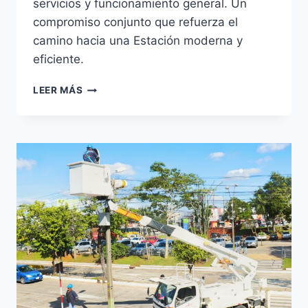
servicios y funcionamiento general. Un
compromiso conjunto que refuerza el
camino hacia una Estación moderna y
eficiente.
REUNIÓN
LEER MÁS
CON
EMPRESAS
DE
TRANSPORTE:
COMPROMISO
CONJUNTO
PARA
MEJORAR
LA
ESTACIÓN