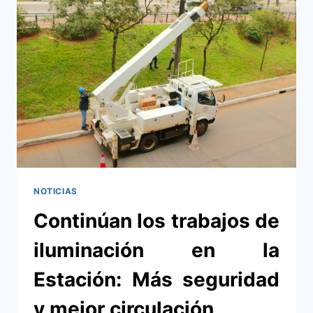
MATE
Y
TERERÉ:
REVALORIZANDO
NUESTRAS
TRADICIONES
Y
ESCUCHANDO
SUS
NECESIDADES
NOTICIAS
Continúan los trabajos de
iluminación en la
Estación: Más seguridad
y mejor circulación