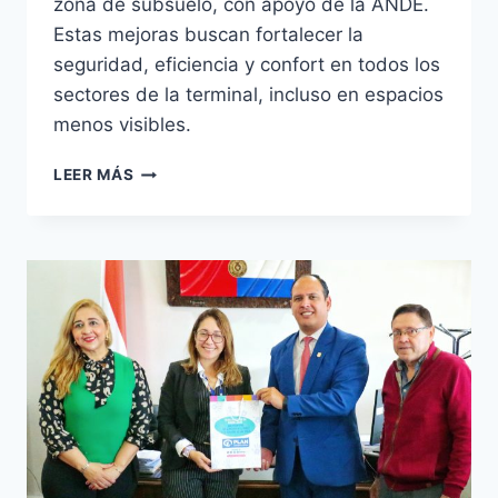
zona de subsuelo, con apoyo de la ANDE.
Estas mejoras buscan fortalecer la
seguridad, eficiencia y confort en todos los
sectores de la terminal, incluso en espacios
menos visibles.
LA
LEER MÁS
ESTACIÓN
AVANZA
CON
LOS
TRABAJOS
DE
RENOVACIÓN
DEL
SISTEMA
DE
ILUMINACIÓN
EN
LA
ZONA