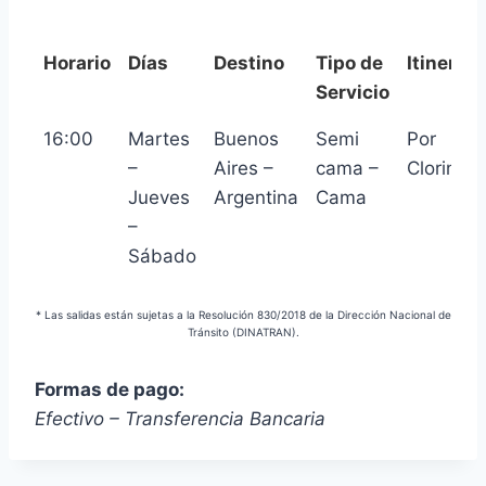
Horario
Días
Destino
Tipo de
Itinerari
Servicio
Horario
Días
Destino
Tipo de
Itinerari
16:00
Martes
Buenos
Semi
Por
Servicio
–
Aires –
cama –
Clorinda
Jueves
Argentina
Cama
–
Sábado
* Las salidas están sujetas a la Resolución 830/2018 de la Dirección Nacional de
Tránsito (DINATRAN).
Formas de pago:
Efectivo – Transferencia Bancaria