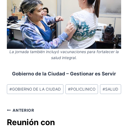
La jornada también incluyó vacunaciones para fortalecer la
salud integral.
Gobierno de la Ciudad – Gestionar es Servir
Etiquetas
#
GOBIERNO DE LA CIUDAD
#
POLICLINICO
#
SALUD
de
la
entrada:
Navegación
ANTERIOR
Reunión con
de