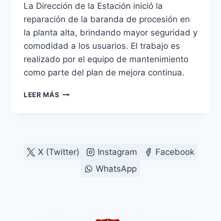
La Dirección de la Estación inició la
reparación de la baranda de procesión en
la planta alta, brindando mayor seguridad y
comodidad a los usuarios. El trabajo es
realizado por el equipo de mantenimiento
como parte del plan de mejora continua.
LA
LEER MÁS
ESTACIÓN
INICIA
REPARACIÓN
Y
MANTENIMIENTO
X (Twitter)
Instagram
Facebook
DE
LA
WhatsApp
BARANDA
DE
PROCESIÓN
EN
PLANTA